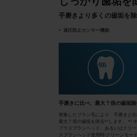
しっかり歯垢を
手磨きより多くの歯垢を除去
過圧防止センサー機能
手磨きに比べ、最大７倍の歯垢除去
密集したブラシ毛により、手磨きと比
最大７倍の歯垢を除去*²します。 *² 
プラスブラシヘッド、あるいはクリー
スブラシヘッド使用時/クリーンモー