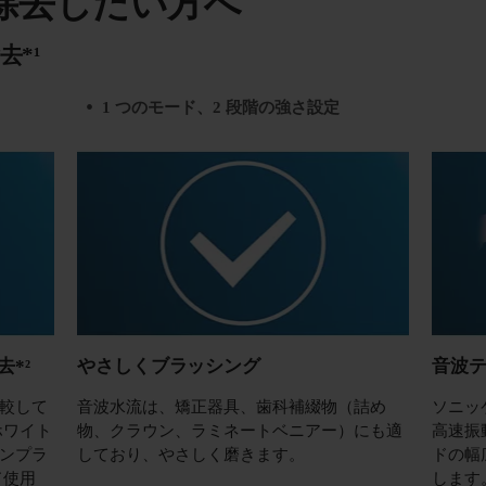
除去したい方へ
*¹
1 つのモード、2 段階の強さ設定
*²
やさしくブラッシング
音波
較して
音波水流は、矯正器具、歯科補綴物（詰め
ソニッ
ホワイト
物、クラウン、ラミネートベニアー）にも適
高速振
ンプラ
しており、やさしく磨きます。
ドの幅
ド使用
します