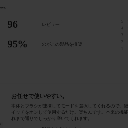
ews
96
5
レビュー
4
3
95
%
2
のがこの製品を推奨
1
お任せで使いやすい。
本体とブラシが連携してモードを選択してくれるので、
イッチをオンして使用するだけ。楽ちんです。本来の機
れまで通りでしっかり磨いてくれます。
者