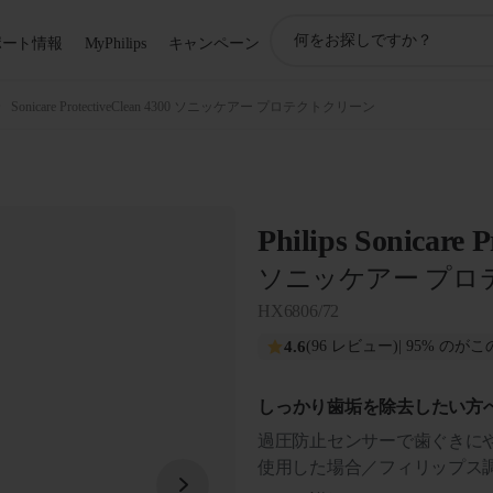
ア
ポート情報
MyPhilips
キャンペーン
イ
コ
ン
Sonicare ProtectiveClean 4300 ソニッケアー プロテクトクリーン
サ
ポ
ー
ト
検
Philips Sonicare P
索
ソニッケアー プロ
HX6806/72
4.6
(96 レビュー)
| 95% の
しっかり歯垢を除去したい方
過圧防止センサーで歯ぐきにや
使用した場合／フィリップス