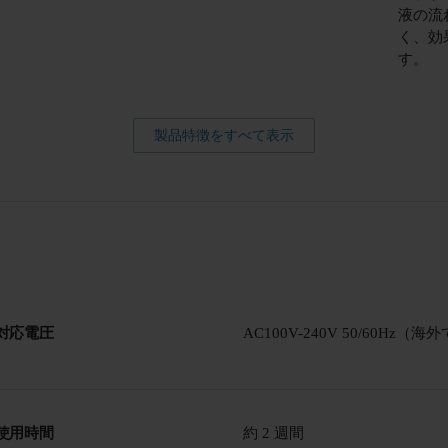
液の流
く、効
す。
製品特徴をすべて表示
対応電圧
AC100V-240V 50/60Hz
使用時間
約 2 週間