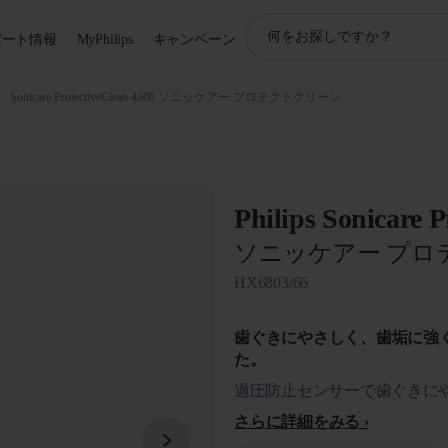
ア
ポート情報
MyPhilips
キャンペーン
イ
コ
ン
Sonicare ProtectiveClean 4300 ソニッケアー プロテクトクリーン
サ
ポ
ー
ト
検
Philips Sonicare P
索
ソニッケアー プロ
HX6803/66
歯ぐきにやさしく、歯垢に強
た。
過圧防止センサーで歯ぐきに
さらに詳細をみる