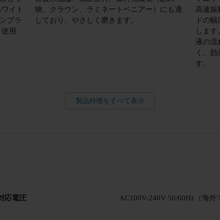
ホワイト
物、クラウン、ラミネートベニアー）にも適
高速振
ンプラ
しており、やさしく磨きます。
ドの幅
ド使用
します
液の流
く、効
す。
製品特徴をすべて表示
対応電圧
AC100V-240V 50/60Hz