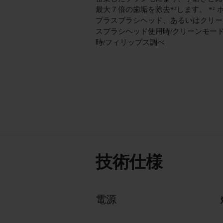
最大７倍の歯垢を除去*²します。 *² 
プラスブラシヘッド、あるいはクリー
スブラシヘッド使用時/クリーンモー
時/フィリップス調べ
技術仕様
電源