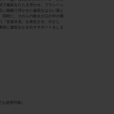
動で歯垢をたたき浮かせ、ブラシヘッ
広い振幅で浮かせた歯垢をはらい落と
。同時に、それらの動きが口の中の唾
れ「音波水流」を発生させ、やさし
果的に歯垢をかき出すサポートをしま
（海外でも使用可能）