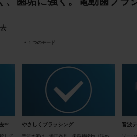
く、歯垢に強く。電動歯ブラ
去
1 つのモード
*²
やさしくブラッシング
音波
較して
音波水流は、矯正器具、歯科補綴物（詰め
ソニッ