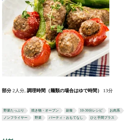
部分
2人分,
調理時間（麺類の場合はゆで時間）
13分
野菜たっぷり
焼き物・オーブン
副食
10-30分レシピ
お肉系
ノンフライヤー
野菜
パーティ・おもてなし
ひと手間プラス