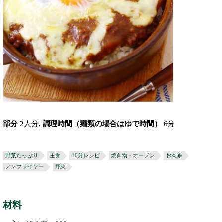
部分
2人分,
調理時間（麺類の場合はゆで時間）
6分
野菜たっぷり
主食
10分レシピ
焼き物・オーブン
お肉系
ノンフライヤー
野菜
材料