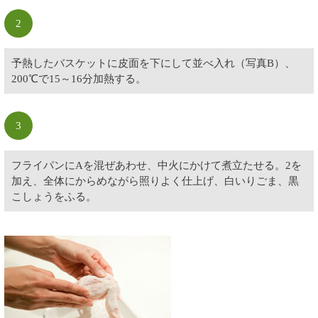
2
予熱したバスケットに皮面を下にして並べ入れ（写真B）、
200℃で15～16分加熱する。
3
フライパンにAを混ぜあわせ、中火にかけて煮立たせる。2を
加え、全体にからめながら照りよく仕上げ、白いりごま、黒
こしょうをふる。