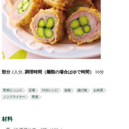
部分
2人分,
調理時間（麺類の場合はゆで時間）
10分
野菜たっぷり
定番
10分レシピ
副食
揚げ物
お肉系
ノンフライヤー
野菜
材料