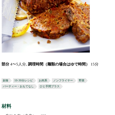
部分
4〜5人分,
調理時間（麺類の場合はゆで時間）
15分
副食
10-30分レシピ
お肉系
ノンフライヤー
野菜
パーティー・おもてなし
ひと手間プラス
材料