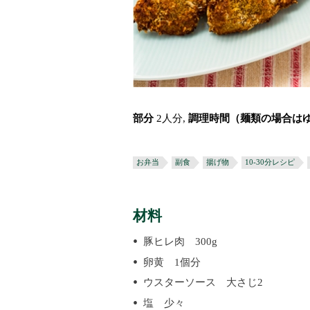
部分
2人分,
調理時間（麺類の場合は
お弁当
副食
揚げ物
10-30分レシピ
材料
豚ヒレ肉 300g
卵黄 1個分
ウスターソース 大さじ2
塩 少々