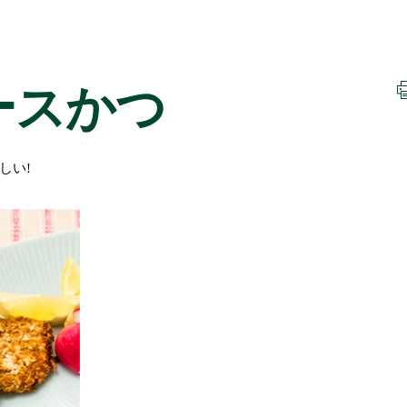
ースかつ
しい!