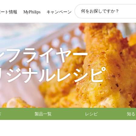
ア
ポート情報
MyPhilips
キャンペーン
イ
コ
ン
サ
ポ
ー
ンフライヤー
ト
検
索
リジナルレシピ
方
製品一覧
レシピ
知る