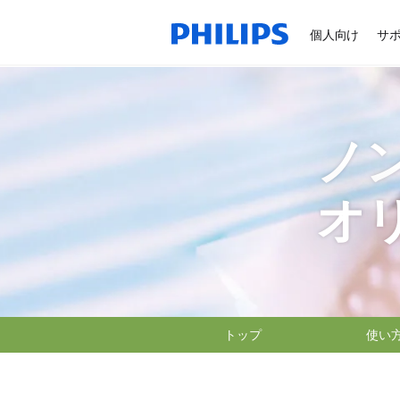
個人向け
サ
ノ
オ
トップ
使い