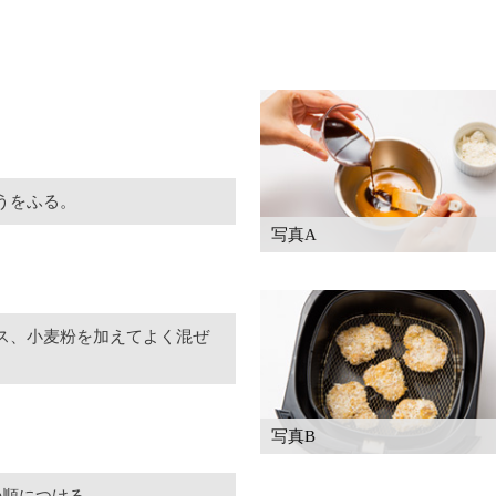
うをふる。
写真A
ス、小麦粉を加えてよく混ぜ
写真B