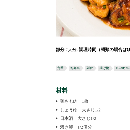
部分
2人分,
調理時間（麺類の場合は
定番
お弁当
副食
揚げ物
10-30分
材料
鶏もも肉 1枚
しょうゆ 大さじ1/2
日本酒 大さじ1/2
溶き卵 1/2個分