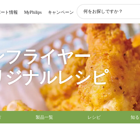
ア
ポート情報
MyPhilips
キャンペーン
イ
コ
ン
サ
ポ
ー
ンフライヤー
ト
検
索
リジナルレシピ
方
製品一覧
レシピ
知る