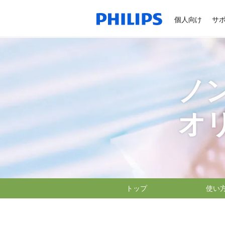
個人向け
サ
ノ
オ
トップ
使い