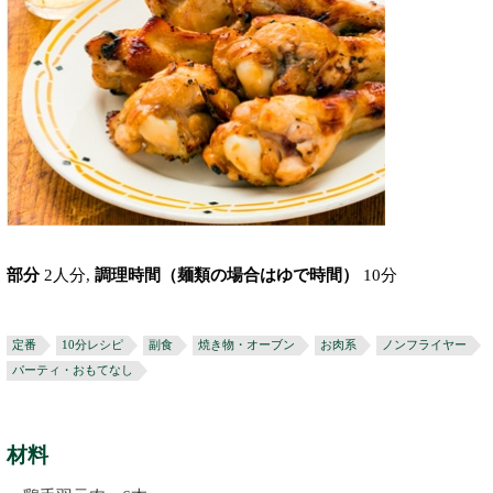
部分
2人分,
調理時間（麺類の場合はゆで時間）
10分
定番
10分レシピ
副食
焼き物・オーブン
お肉系
ノンフライヤー
パーティ・おもてなし
材料