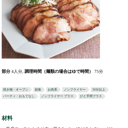
部分
4人分,
調理時間（麺類の場合はゆで時間）
75分
焼き物・オーブン
副食
お肉系
ノンフライヤー
30分以上
パーティ・おもてなし
ノンフライヤー プラス
ひと手間プラス
材料