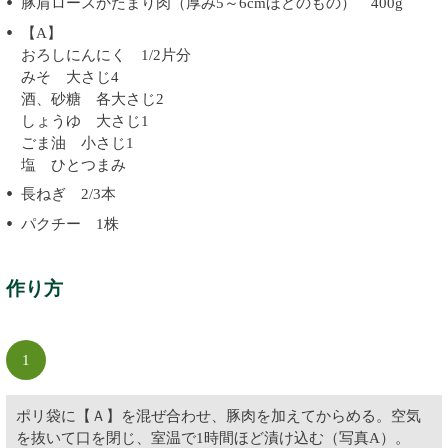
豚肩ロースかたまり肉（厚み5～6cmほどのもの） 400g
【A】
おろしにんにく 1/2片分
みそ 大さじ4
酒、砂糖 各大さじ2
しょうゆ 大さじ1
ごま油 小さじ1
塩 ひとつまみ
長ねぎ 2/3本
パクチー 1株
作り方
1
ポリ袋に【Ａ】を混ぜ合わせ、豚肉を加えてからめる。空気
を抜いて口を閉じ、室温で1時間ほど漬け込む（写真A）。