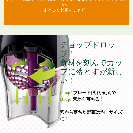
い。
よろしくお願いします。
チョップドロッ
プ！
食材を刻んでカッ
プに落とすが新し
い！
Chop!
ブレード(刃)が刻んで
Drop!
穴から落ちる！
穴から落ちた野菜は均一サイズ
に！