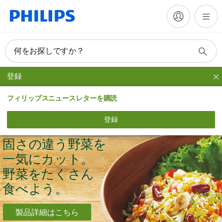
何をお探しですか？
登録
マルチチョッパー
フィリップスニュースレターを購読
簡単ワンプッシュ！
登録
野菜をみずみずしく、シ ャ キ ッ と 食 感に 。
固さの違う野菜を
一気にカット。
野菜をたくさん
食 べ よ う 。
製品詳細はこちら