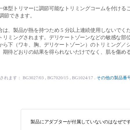
一体型トリマーに調節可能なトリミングコームを付ける
）に調節できます。
合は、製品が熱を持つため 5 分以上連続使用しないでく
トリミングされます。デリケートゾーンなどの敏感な部
から下（ワキ、胸、デリケートゾーン）のトリミング／
。期待どおりの結果を得られないだけでなく、肌を傷め
用されます：
BG3027/03
, BG7020/15
, BG1024/17
.
その他の製品番
製品にアダプターが付属していないのはなぜで