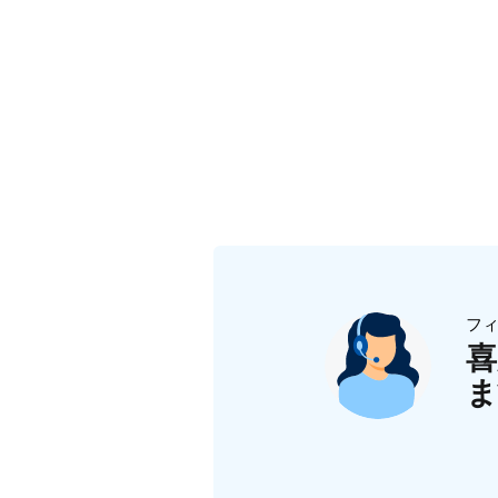
フ
喜
ま