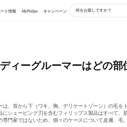
ア
ポート情報
MyPhilips
キャンペーン
イ
コ
ン
サ
ポ
ー
ト
検
ディーグルーマーはどの部
索
ーは、首から下（ワキ、胸、デリケートゾーン）の毛を
品にシェービング刃を含むフィリップス製品はすべて、
の専門家ではないため、個々のケースについて皮膚、毛