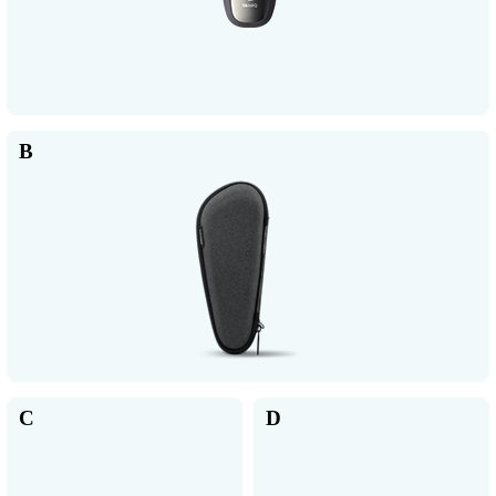
B
C
D