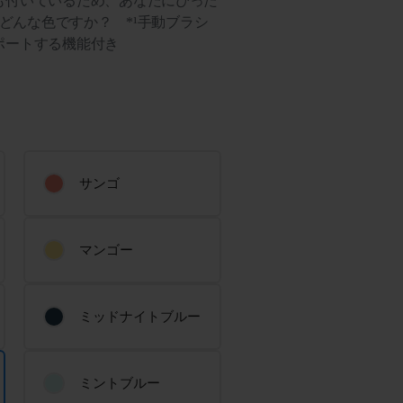
も付いているため、あなたにぴった
neはどんな色ですか？ *¹手動ブラシ
ポートする機能付き
サンゴ
マンゴー
ミッドナイトブルー
ミントブルー