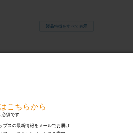
製品特徴をすべて表示
使用時間
通常使用で約3カ月間（目安と
バッテリー
乾電池式（単４形アルカリ乾電
色
ミントブルー