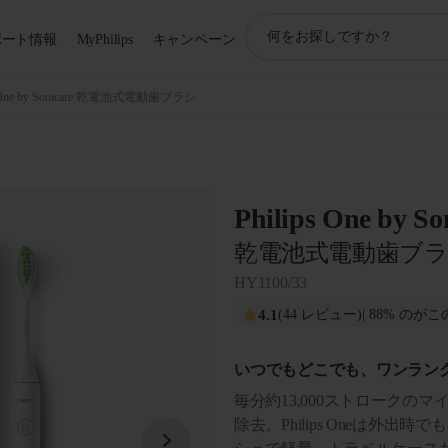
ア
ポート情報
MyPhilips
キャンペーン
イ
コ
ン
s One by Sonicare 乾電池式電動歯ブラシ
サ
ポ
ー
ト
検
Philips One by So
索
乾電池式電動歯ブ
HY1100/33
4.1
(44 レビュー)
| 88% の
いつでもどこでも、ワンランク
毎分約13,000ストロークの
除去。Philips Oneは外