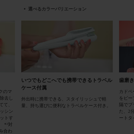
選べるカラーバリエーション
いつでもどこへでも携帯できるトラベル
歯磨
ケース付属
ークのマ
カドペ
除去し
をビー
外出時に携帯できる、スタイリッシュで軽
てて、
隔でブ
量、持ち運びに便利なトラベルケース付き。
ッシン
た、2
ットす
ートタ
*²対
組み合わ