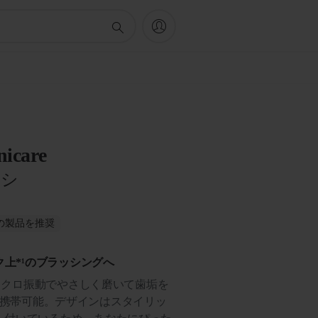
nicare
ラシ
がこの製品を推奨
上*¹のブラッシングへ
マイクロ振動でやさしく磨いて歯垢を
出時でも携帯可能。デザインはスタイリッ