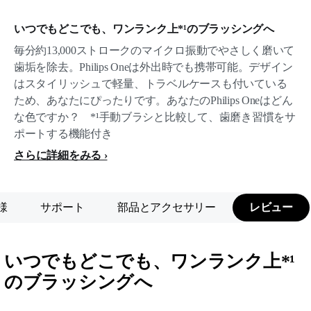
いつでもどこでも、ワンランク上*¹のブラッシングへ
毎分約13,000ストロークのマイクロ振動でやさしく磨いて
歯垢を除去。Philips Oneは外出時でも携帯可能。デザイン
はスタイリッシュで軽量、トラベルケースも付いている
ため、あなたにぴったりです。あなたのPhilips Oneはどん
な色ですか？ *¹手動ブラシと比較して、歯磨き習慣をサ
ポートする機能付き
さらに詳細をみる
様
サポート
部品とアクセサリー
レビュー
いつでもどこでも、ワンランク上*¹
のブラッシングへ