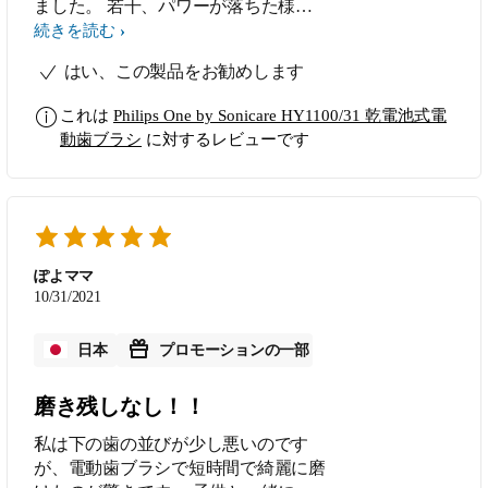
ました。 若干、パワーが落ちた様な
気がしますがまだまだ歯は綺麗に磨け
続きを読む
ています。
はい、この製品をお勧めします
これは
Philips One by Sonicare HY1100/31 乾電池式電
動歯ブラシ
に対するレビューです
ぽよママ
10/31/2021
日本
プロモーションの一部
磨き残しなし！！
私は下の歯の並びが少し悪いのです
が、電動歯ブラシで短時間で綺麗に磨