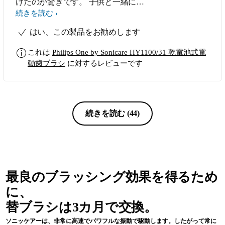
けたのが驚きです。 子供と一緒に歯
磨き後に磨き残しがないか食品添加物
続きを読む
のチェック液(磨き残しがあったら赤
はい、この製品をお勧めします
くなるものです。)をしているのです
が、手磨きの時は気をつけて磨いても
これは
Philips One by Sonicare HY1100/31 乾電池式電
下の歯がどうしても磨き残しあるので
動歯ブラシ
に対するレビューです
すが、電動歯ブラシを使ったら赤く染
まりませんでした。歯並びが綺麗な方
にもオススメですが、少し歯並びが悪
い方に是非オススメしたいです。
続きを読む
(44)
最良のブラッシング効果を得るため
に、
替ブラシは3カ月で交換。
ソニッケアーは、非常に高速でパワフルな振動で駆動します。したがって常に