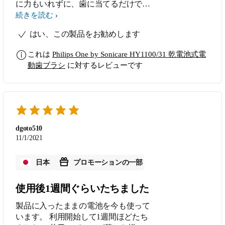
に力もいれずに、歯に当てるだけでし
っかりと歯垢がとれます。口の中の爽
続きを読む
快感、歯がツルツルした感じも今まで
はい、この製品をお勧めします
の手磨きとは明らかに違いました。ま
た夜に磨いた後、朝起きた時の口の中
これは
Philips One by Sonicare HY1100/31 乾電池式電
のネバつきや口臭も明らかに減りまし
動歯ブラシ
に対するレビューです
た。ブラッシングガイダンスも慣れる
と、どれくらいの時間でここを磨こう
などの目安になり、満遍なく磨けるよ
うになりました。また忙しい時でも2
分は磨くんだという意識にも繋がりま
した。旅行にいく機会があったのです
dgoto510
が、トラベルケースで持ち運びも容易
11/1/2021
でした。もう手磨きには戻れない、そ
れくらいの満足度でした。
日本
プロモーションの一部
使用後1週間ぐらいたちました
製品に入ったままの電池を今も使って
います。 利用開始して1週間ほどたち