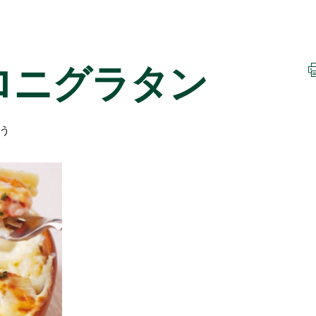
ロニグラタン
う