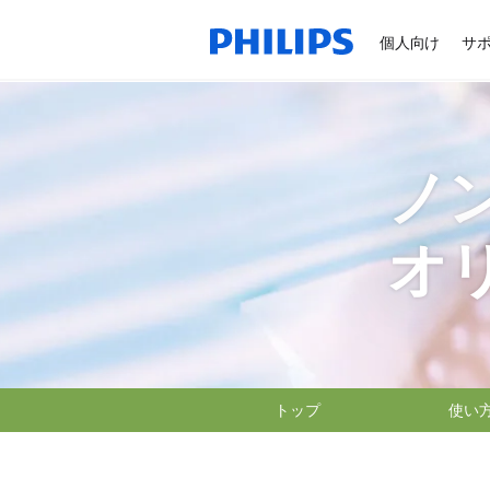
個人向け
サ
ノ
オ
トップ
使い