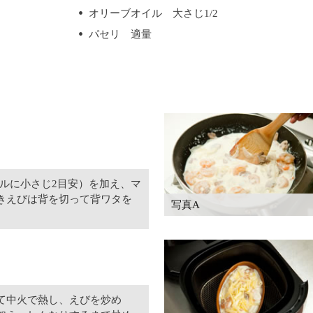
オリーブオイル 大さじ1/2
パセリ 適量
トルに小さじ2目安）を加え、マ
きえびは背を切って背ワタを
写真A
て中火で熱し、えびを炒め