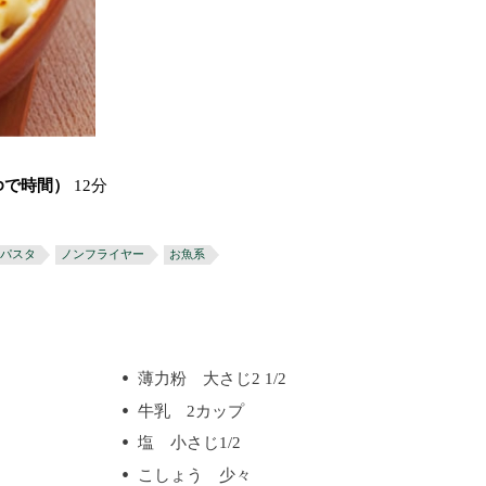
ゆで時間）
12分
パスタ
ノンフライヤー
お魚系
薄力粉 大さじ2 1/2
牛乳 2カップ
塩 小さじ1/2
こしょう 少々