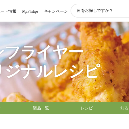
ア
ポート情報
MyPhilips
キャンペーン
イ
コ
ン
サ
ポ
ー
ンフライヤー
ト
検
索
リジナルレシピ
方
製品一覧
レシピ
知る