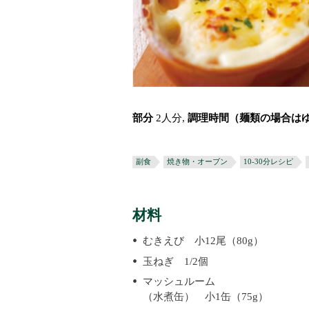
部分
2人分,
調理時間（麺類の場合は
副食
焼き物・オーブン
10-30分レシピ
材料
むきえび 小12尾（80g）
玉ねぎ 1/2個
マッシュルーム
（水煮缶） 小1缶（75g）