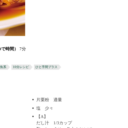
ゆで時間）
7分
魚系
10分レシピ
ひと手間プラス
片栗粉 適量
塩 少々
【A】
だし汁 1/3カップ