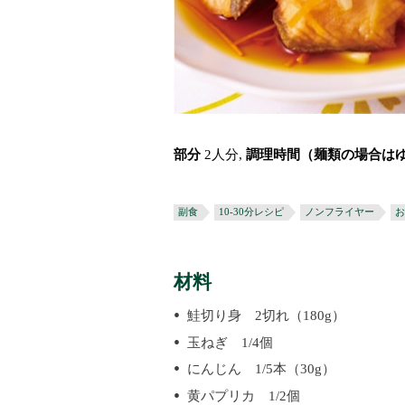
部分
2人分,
調理時間（麺類の場合は
副食
10-30分レシピ
ノンフライヤー
お
材料
鮭切り身 2切れ（180g）
玉ねぎ 1/4個
にんじん 1/5本（30g）
黄パプリカ 1/2個