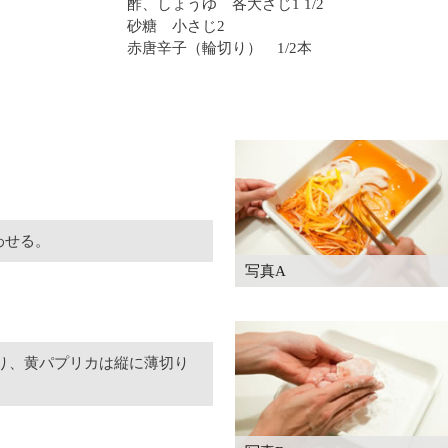
酢、しょうゆ 各大さじ1 1/2
砂糖 小さじ2
赤唐辛子（輪切り） 1/2本
わせる。
写真A
り、黄パプリカは縦に薄切り