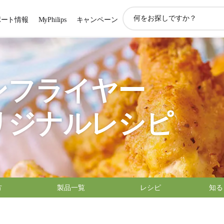
ア
ポート情報
MyPhilips
キャンペーン
イ
コ
ン
サ
ポ
ー
ンフライヤー
ト
検
索
リジナルレシピ
方
製品一覧
レシピ
知る