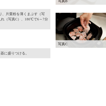
写真B
り、片栗粉を薄くまぶす（写
（写真C）、180℃で6～7分
写真C
、器に盛りつける。