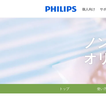
個人向け
サ
ノ
オ
トップ
使い