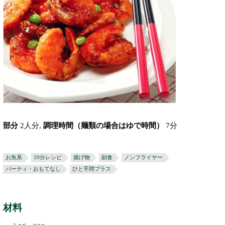
部分
2人分,
調理時間（麺類の場合はゆで時間）
7分
お魚系
10分レシピ
揚げ物
副食
ノンフライヤー
パーティ・おもてなし
ひと手間プラス
材料