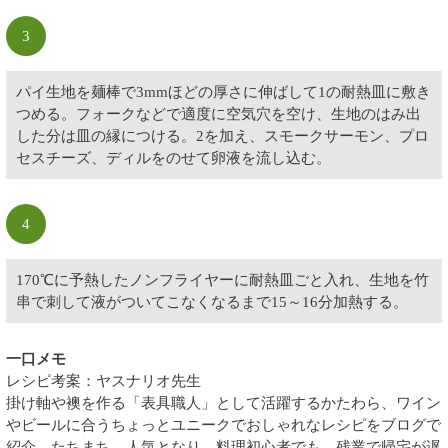
3
パイ生地を麺棒で3mmほどの厚さに伸ばして1の耐熱皿に敷き
つめる。フォークなどで適度に空気穴を空け、生地のはみ出
した分は皿の縁につける。2を加え、スモークサーモン、プロ
セスチーズ、ディルをのせて卵液を流し込む。
4
170℃に予熱したノンフライヤーに耐熱皿ごと入れ、生地を竹
串で刺して液がついてこなくなるまで15～16分加熱する。
一口メモ
レシピ考案：ヤスナリオ先生
掛け軸や襖を作る「表具職人」として活躍するかたわら、ワイン
やビールに合うちょっとユニークでおしゃれなレシピをブログで
紹介。たちまち、人気となり、料理初心者でも、残業で帰宅が遅