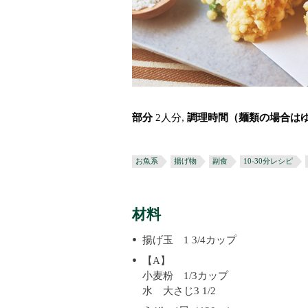
部分
2人分,
調理時間（麺類の場合は
お魚系
揚げ物
副食
10-30分レシピ
材料
揚げ玉 1 3/4カップ
【A】
小麦粉 1/3カップ
水 大さじ3 1/2