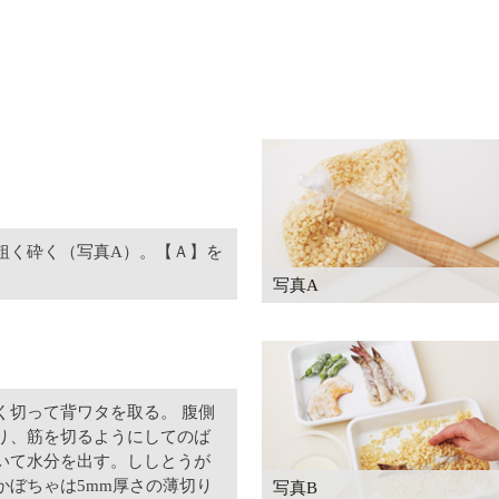
粗く砕く（写真A）。【Ａ】を
写真A
く切って背ワタを取る。 腹側
り、筋を切るようにしてのば
いて水分を出す。ししとうが
かぼちゃは5mm厚さの薄切り
写真B