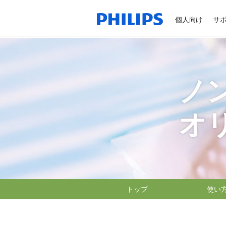
個人向け
サ
ノ
オ
トップ
使い