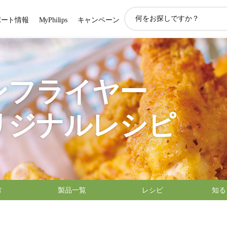
ア
ポート情報
MyPhilips
キャンペーン
イ
コ
ン
サ
ポ
ー
ンフライヤー
ト
検
索
リジナルレシピ
方
製品一覧
レシピ
知る