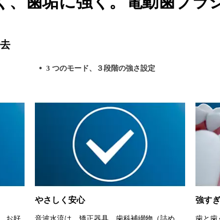
く、歯垢に強く。電動歯ブラ
去
3 つのモード、３段階の強さ設定
やさしく安心
強す
ら、お好
音波水流は、矯正器具、歯科補綴物（詰め
歯と歯