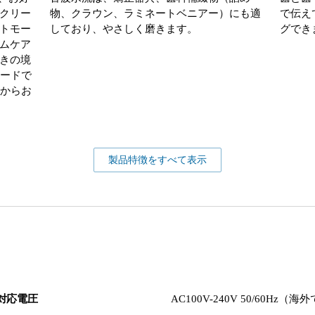
クリー
物、クラウン、ラミネートベニアー）にも適
で伝え
トモー
しており、やさしく磨きます。
グでき
ムケア
きの境
モードで
階からお
製品特徴をすべて表示
対応電圧
AC100V-240V 50/60Hz