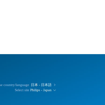
e country/language
日本 - 日本語
Select site
Philips - Japan