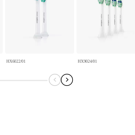
HX6022/01
HX9024/01