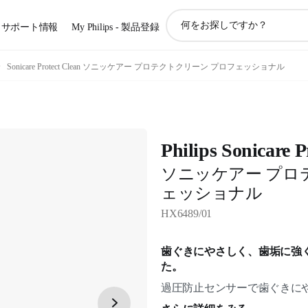
ア
サポート情報
My Philips - 製品登録
イ
コ
ン
Sonicare Protect Clean ソニッケアー プロテクトクリーン プロフェッショナル
サ
ポ
ー
ト
検
Philips Sonicare P
索
ソニッケアー プロ
ェッショナル
HX6489/01
歯ぐきにやさしく、歯垢に強
た。
過圧防止センサーで歯ぐきに