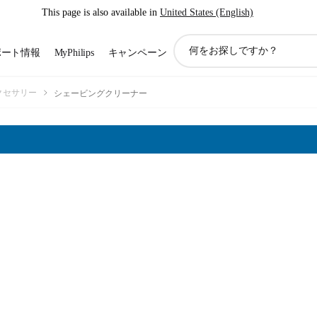
This page is also available in
United States (English)
ア
ポート情報
MyPhilips
キャンペーン
イ
コ
ン
クセサリー
シェービングクリーナー
サ
ポ
ー
ト
検
索