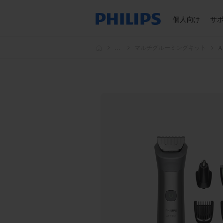
個人向け
サ
...
マルチグルーミングキット
A