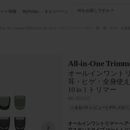
ア
ポート情報
MyPhilips
キャンペーン
イ
コ
ン
ll-in-One Trimmer 5000 Series オールインワントリマー ヘアー・鼻・耳・ヒゲ・
サ
ポ
ー
ト
検
All-in-One Trimme
索
オールインワントリ
耳・ヒゲ・全身使
10 in 1 トリマー
MG5922/15
4.3
(156 レビュー)
| 85% の
オールインワントリマー ヘ
立スタンドタイプ 10 in 1 ト