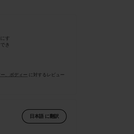
うにす
用でき
ス、ヘアー、ボディー
に対するレビュー
日本語 に翻訳