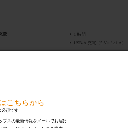
充電
1 時間
USB-A 充電（5 V⎓ / ≥1 A）
バッテリーの種類
リチウムイオン充電池
使用時間
約 120 分間
バッテリーの状態
充電表示ランプ
充電催促表示
ハンドル
にぎりやすく上質なグリップ