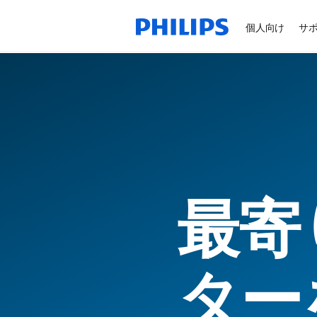
個人向け
サ
最寄
ター