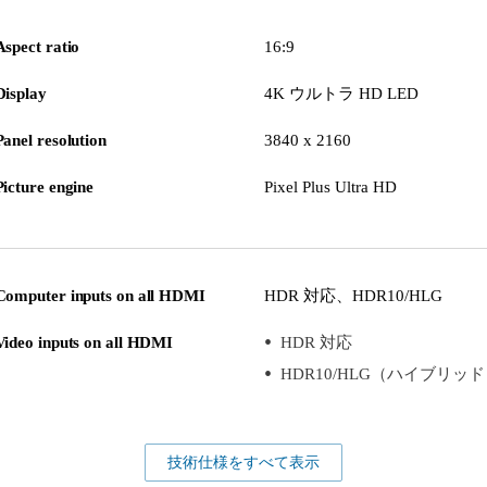
Aspect ratio
16:9
Display
4K ウルトラ HD LED
Panel resolution
3840 x 2160
Picture engine
Pixel Plus Ultra HD
Computer inputs on all HDMI
HDR 対応、HDR10/HLG
Video inputs on all HDMI
HDR 対応
HDR10/HLG（ハイブリッ
技術仕様をすべて表示