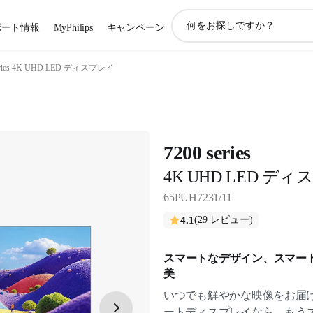
ア
ポート情報
MyPhilips
キャンペーン
イ
コ
ン
series 4K UHD LED ディスプレイ
サ
ポ
ー
ト
検
7200 series
索
4K UHD LED デ
65PUH7231/11
4.1
(29 レビュー)
スマートなデザイン、スマー
美
いつでも鮮やかな映像をお届け
ートディスプレイなら、もう