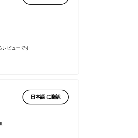
るレビューです
日本語 に翻訳
l.