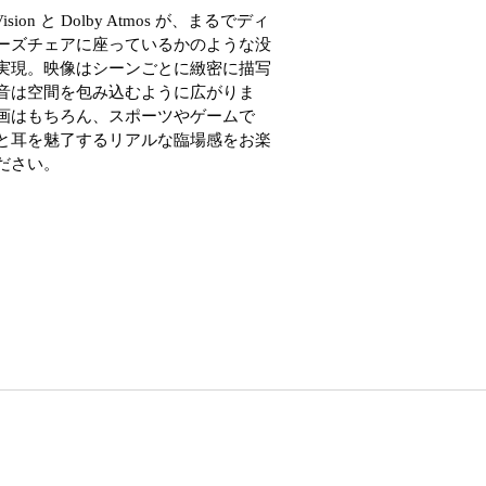
 Vision と Dolby Atmos が、まるでディ
ーズチェアに座っているかのような没
実現。映像はシーンごとに緻密に描写
音は空間を包み込むように広がりま
画はもちろん、スポーツやゲームで
と耳を魅了するリアルな臨場感をお楽
ださい。