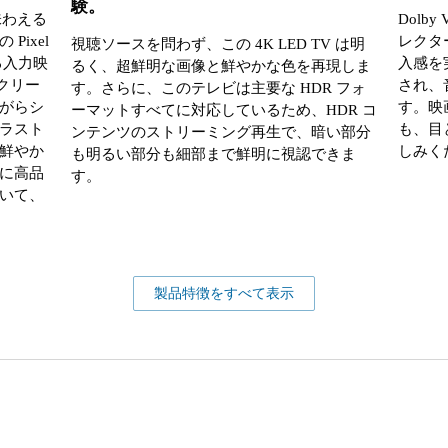
験。
で味わえる
Dolby
ixel
レクタ
視聴ソースを問わず、この 4K LED TV は明
ゆる入力映
入感を
るく、超鮮明な画像と鮮やかな色を再現しま
クリー
され、
す。さらに、このテレビは主要な HDR フォ
がらシ
す。映
ーマットすべてに対応しているため、HDR コ
ラスト
も、目
ンテンツのストリーミング再生で、暗い部分
鮮やか
しみく
も明るい部分も細部まで鮮明に視認できま
に高品
す。
いて、
製品特徴をすべて表示