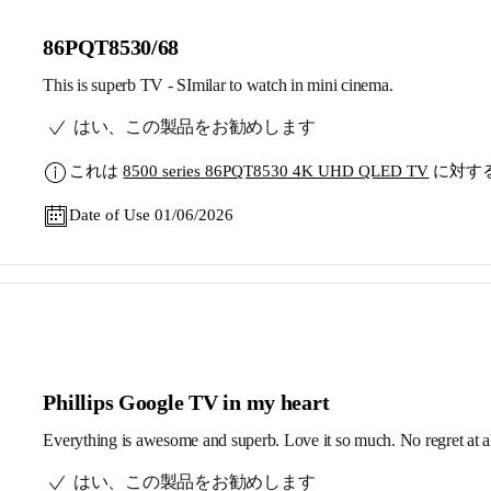
86PQT8530/68
This is superb TV - SImilar to watch in mini cinema.
はい、この製品をお勧めします
これは
8500 series 86PQT8530 4K UHD QLED TV
に対す
Date of Use 01/06/2026
Phillips Google TV in my heart
Everything is awesome and superb. Love it so much. No regret at al
はい、この製品をお勧めします