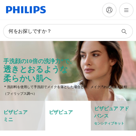
何をお探しですか？
手洗顔の10倍の洗浄力*で、
透きとおるような
柔らかい肌へ
* 洗顔料を使用して手洗顔でメイクを落とした場合との、メイク汚れの残量の比較
（フィリップス調べ）
ビザピュア アド
ビザピュア
ビザピュア
バンス
ミニ
センシティブキット