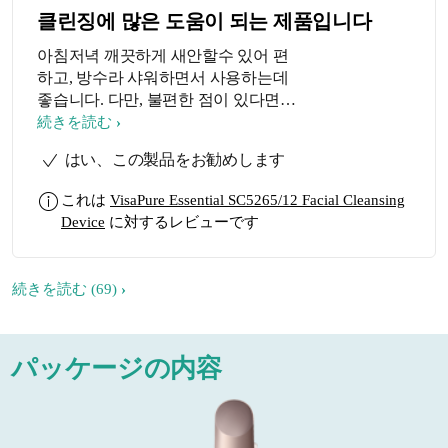
클린징에 많은 도움이 되는 제품입니다
아침저녁 깨끗하게 새안할수 있어 편
하고, 방수라 샤워하면서 사용하는데
좋습니다. 다만, 불편한 점이 있다면
구매시 받은 기본 브러시의 단편이 고
続きを読む
르지 못하고 튀어나와 있는 게 몇가닥
はい、この製品をお勧めします
있었고 사용하면서도 한가닥씩 튀어
올라와서 자르고 사용합니다. 기본브
これは
VisaPure Essential SC5265/12 Facial Cleansing
러시좀 잘 만들어 주세요
Device
に対するレビューです
続きを読む
(69)
パッケージの内容