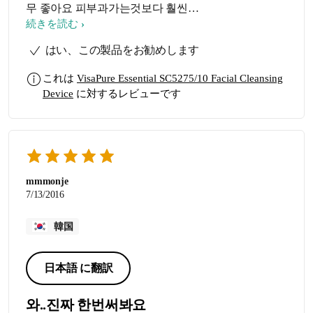
무 좋아요 피부과가는것보다 훨씬가
성비도 좋고 그러네요
続きを読む
はい、この製品をお勧めします
これは
VisaPure Essential SC5275/10 Facial Cleansing
Device
に対するレビューです
mmmonje
7/13/2016
韓国
日本語 に翻訳
와..진짜 한번써봐요