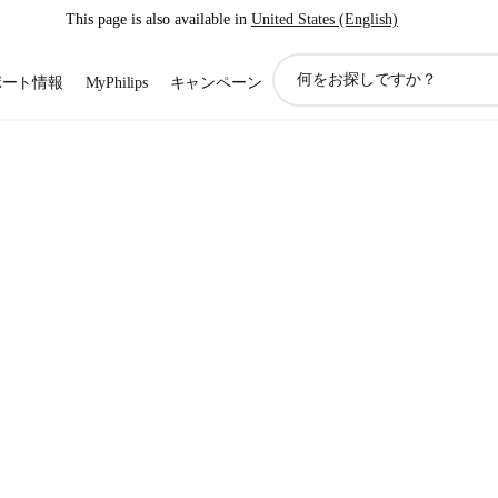
This page is also available in
United States (English)
ア
ポート情報
MyPhilips
キャンペーン
イ
コ
ン
サ
ポ
ー
ト
検
索
く、美しく。
ている自分自身を輝かせるための原動力。