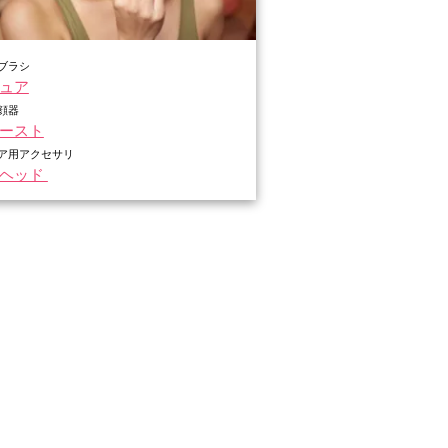
ブラシ
ュア
顔器
ースト
ア用アクセサリ
シヘッド