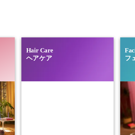
け、美しさを実感するために フィリップスビューティ
、美しく。
Hair Care
Fac
ヘアケア
フ