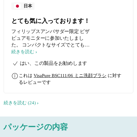
日本
とても気に入っております！
フィリップスアンバサダー限定 ビザ
ピュアモニターに参加いたしまし
た。 コンパクトなサイズでとても握
りやすく、可愛らしいピンクのボデ
続きを読む
ィに柔らかブラシ、充電タイプの安
はい、この製品をお勧めします
心の防水仕様、非常に使用感良くと
ても気に入って使っております。 手
これは
VisaPure BSC111/06 ミニ洗顔ブラシ
に対す
洗顔の6倍の洗浄効果の肌に優しい新
るレビューです
洗顔習慣で、簡単すばやく透明感の
ある肌へ導きます。 朝の洗顔時や、
夜のクレンジング後に肌とブラシを
続きを読む
(24)
ぬるま湯で濡らしてから、普段使用
している洗顔料を適量塗布します。
ブラシの先端が肌にそっと触れる程
パッケージの内容
度当てて、鼻側から耳側にむかって
ブラシを優しく滑らせて洗浄しま