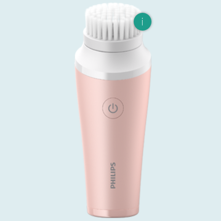
す。 強く押し付けたり、何度も同じ
個所にブラシを当てていると肌に刺
激を与えてしまうので要注意です。
洗い上がりは小鼻の周りや、普段ザ
ラツキの気になる部分が皮脂ヨゴレ
が取り除けてスッキリした感じで
す。 ノーマル肌用のブラシがセット
になっておりますが、この他に敏感
肌（ノーマル肌～敏感肌用）、アク
ネ（ニキビ・吹き出物ができやすい
タイプ用）、毛穴ディープクレンジ
ング（毛穴の開き、黒ずみが気にな
る肌用）、エクスフォリエーション
（全ての肌タイプ）の４つのブラシ
が別売となっています。 ビザピュア
シリーズ替ブラシに対応。