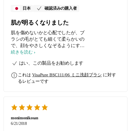
日本
確認済みの購入者
肌が明るくなりました
肌を傷めないかと心配でしたが、ブ
ラシの毛がとても細くて柔らかいの
で、顔をやさしくなぞるようにする
だけで、しっかり毛穴の汚れを落と
続きを読む
してくれました。充電式で丸洗いで
はい、この製品をお勧めします
きるので、浴室で使えるし、モータ
ーもしっかりしているので長持ちし
これは
VisaPure BSC111/06 ミニ洗顔ブラシ
に対す
そうだし、お値段以上だと思いまし
るレビューです
た。
monimonikosan
6/21/2018