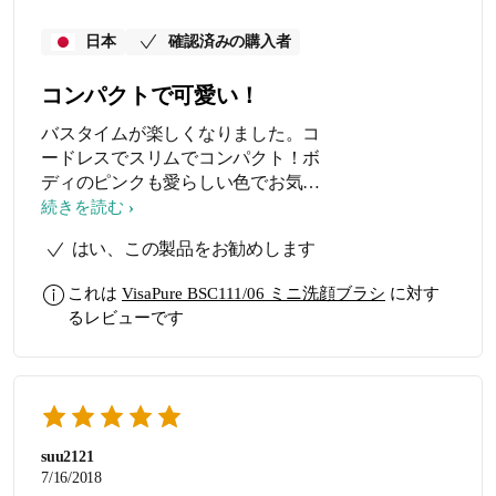
日本
確認済みの購入者
コンパクトで可愛い！
バスタイムが楽しくなりました。コ
ードレスでスリムでコンパクト！ボ
ディのピンクも愛らしい色でお気に
入りです。 ニキビとニキビ跡で悩ん
続きを読む
でいる女子大生の娘と一緒に使用し
はい、この製品をお勧めします
ています。さすがに同じブラシでは
抵抗があるので、ヘッドのブラシを
これは
VisaPure BSC111/06 ミニ洗顔ブラシ
に対す
一つ買い足しました。一つのボディ
るレビューです
で2人で使用できるのでお得感ありま
す。 充電式でコードレスも良いで
す。
suu2121
7/16/2018