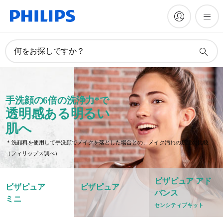
何をお探しですか？
手洗顔の6倍の洗浄力*で
透明感ある明るい
肌へ
* 洗顔料を使用して手洗顔でメイクを落とした場合との、メイク汚れの残量の比較
（フィリップス調べ）
ビザピュア アド
ビザピュア
ビザピュア
バンス
ミニ
センシティブキット