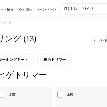
ア
ポート情報
MyPhilips
キャンペーン
イ
コ
ン
イリング
サ
ポ
リング
(
13
)
ー
ページ内
ト
検
索
ルーミングキット
鼻毛トリマー
ヒゲトリマー
比較
比較