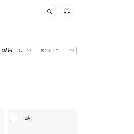
表
の結果
示
順
序
比較