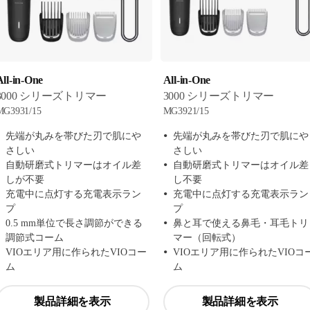
All-in-One
All-in-One
3000 シリーズトリマー
3000 シリーズトリマー
MG3931/15
MG3921/15
先端が丸みを帯びた刃で肌にや
先端が丸みを帯びた刃で肌にや
さしい
さしい
自動研磨式トリマーはオイル差
自動研磨式トリマーはオイル差
しが不要
し不要
充電中に点灯する充電表示ラン
充電中に点灯する充電表示ラン
プ
プ
0.5 mm単位で長さ調節ができる
鼻と耳で使える鼻毛・耳毛トリ
調節式コーム
マー（回転式）
VIOエリア用に作られたVIOコー
VIOエリア用に作られたVIOコ
ム
ム
製品詳細を表示
製品詳細を表示