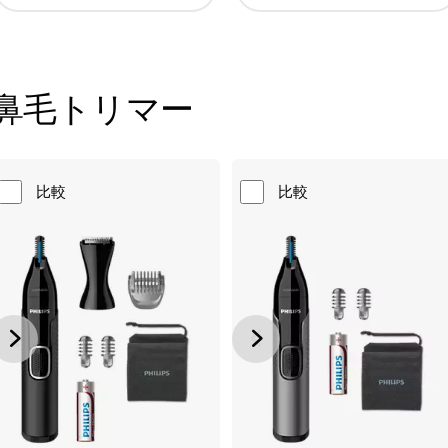
鼻毛トリマー
比較
比較