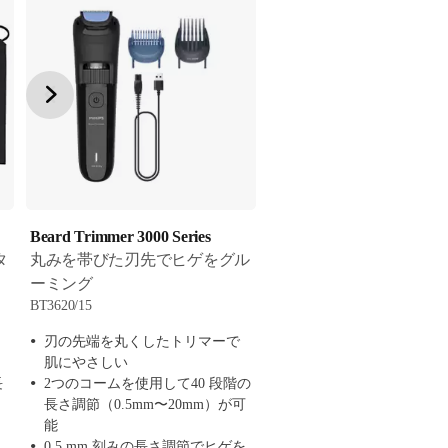
Beard Trimmer 3000 Series
タ
丸みを帯びた刃先でヒゲをグル
ーミング
BT3620/15
刃の先端を丸くしたトリマーで
肌にやさしい
長
2つのコームを使用して40 段階の
長さ調節（0.5mm〜20mm）が可
能
0.5 mm 刻みの長さ調節でヒゲを