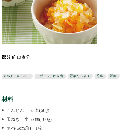
部分
約10食分
マルチチョッパー
デザート、飲み物
野菜たっぷり
前菜
野菜
材料
にんじん 1/3本(60g)
玉ねぎ 小1/2個(100g)
昆布(5cm角) 1枚