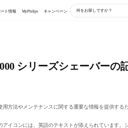
ア
ポート情報
MyPhilips
キャンペーン
イ
コ
ン
サ
ポ
ー
ト
検
9000 シリーズシェーバー
索
使用方法やメンテナンスに関する重要な情報を提供する
のアイコンには、英語のテキストが添えられています。