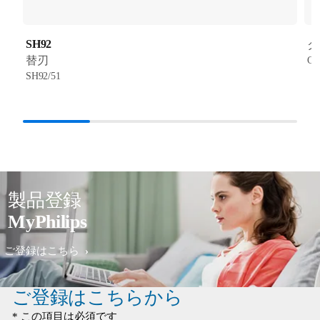
SH92
ク
替刃
CC
SH92/51
製品登録
MyPhilips
ご登録はこちら
ご登録はこちらから
* この項目は必須です