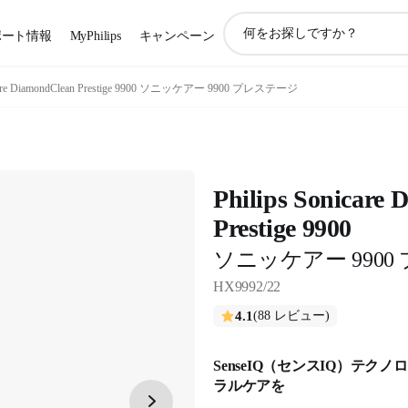
ア
ポート情報
MyPhilips
キャンペーン
イ
コ
ン
care DiamondClean Prestige 9900 ソニッケアー 9900 プレステージ
サ
ポ
ー
ト
検
Philips Sonicare
索
Prestige 9900
ソニッケアー 990
HX9992/22
4.1
(88 レビュー)
SenseIQ（センスIQ）テ
ラルケアを