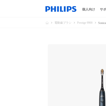
個人向け
サ
電動歯ブラシ
Prestige 9900
Soni