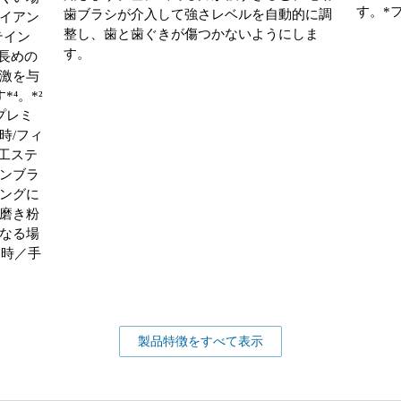
す。*
歯ブラシが介入して強さレベルを自動的に調
イアン
整し、歯と歯ぐきが傷つかないようにしま
テイン
す。
長めの
激を与
⁴。*²
プレミ
時/フィ
工ステ
ンブラ
ングに
磨き粉
なる場
用時／手
製品特徴をすべて表示