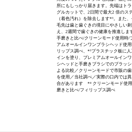
所にもしっかり届きます。先端はトラ
グルカットで、2日間で最大2 倍のス
（着色汚れ）を除去します*³。また、
毛先は歯と歯ぐきの境目にやさしい刺
え、2週間で歯ぐきの健康を推進します*
手磨きと比べ/クリーンモード使用時/
アムオールインワンブラシヘッド使用
リップス調べ、*³プラスチック板に人
インを塗り、プレミアムオールインワ
シヘッドと手磨きブラシでのブラッシ
よる比較／クリーンモードで市販の歯
を使用／当社調べ／実際の口内では異
合があります *⁴ クリーンモード使
磨きと比べ/フィリップス調べ