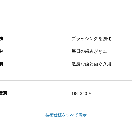
強
ブラッシングを強化
中
毎日の歯みがきに
弱
敏感な歯と歯ぐき用
電源
100-240 V
技術仕様をすべて表示