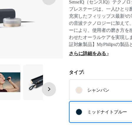
SenseIQ（センスIQ）テクノ
プレステージは、一人ひとり
充実したフィリップス最新¹
の音波テクノロジーに加えて、S
ーにより、使用者の磨き方を
わせたオーラルケアを実現します
証対象製品】MyPhilipsの
さらに詳細をみる
タイプ:
シャンパン
ミッドナイトブルー