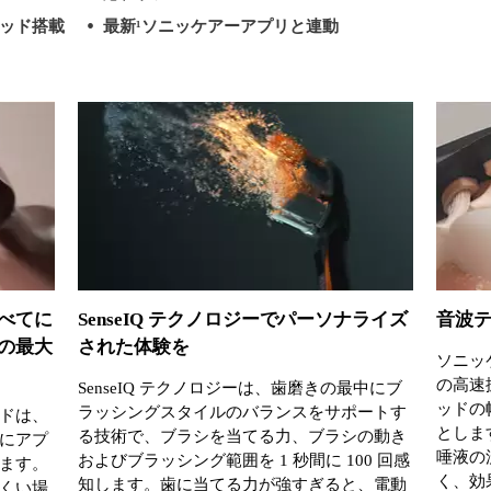
ッド搭載
最新¹ソニッケアーアプリと連動
べてに
SenseIQ テクノロジーでパーソナライズ
音波テ
の最大
された体験を
ソニッ
の高速
SenseIQ テクノロジーは、歯磨きの最中にブ
ッドの
ラッシングスタイルのバランスをサポートす
ドは、
としま
る技術で、ブラシを当てる力、ブラシの動き
にアプ
唾液の
およびブラッシング範囲を 1 秒間に 100 回感
ます。
く、効
知します。歯に当てる力が強すぎると、電動
くい場