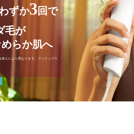
3
わずか
回で
ダ毛が
なめらか肌へ
は個人により異なります。フィリップス