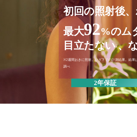
初回の照射後、
92
最大
%のム
目立たない
、
*
※2週間おきに照射。ひざ下での計測結果。結果
調べ
2年保証