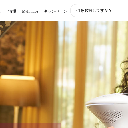
ア
ポート情報
MyPhilips
キャンペーン
イ
コ
ン
サ
ポ
ー
ト
検
索