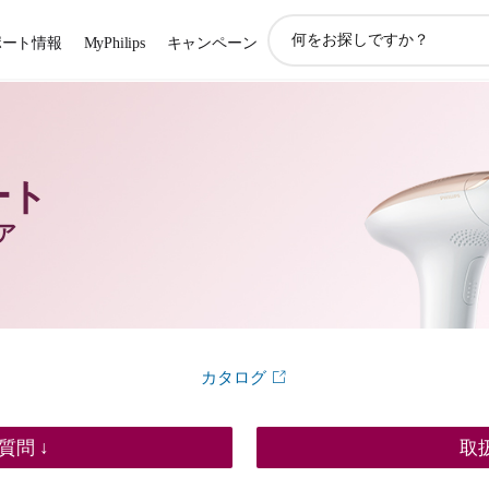
ア
ポート情報
MyPhilips
キャンペーン
イ
コ
ン
サ
ポ
ー
ート
ト
検
ア
索
カタログ
質問 ↓
取