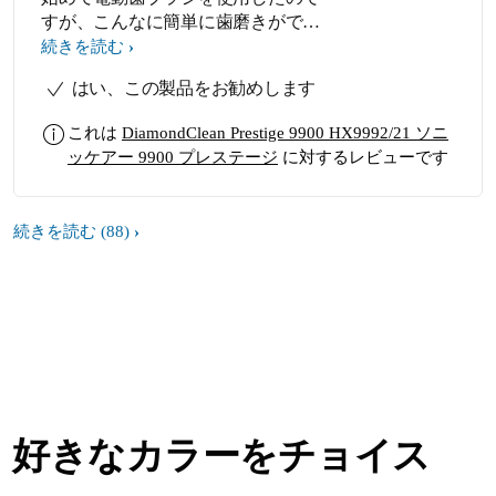
すが、こんなに簡単に歯磨きができ
ることに感動しました。 腕が疲れる
続きを読む
心配もないし、時間が経つと自動で
はい、この製品をお勧めします
停止してくれるので、いつもは大変
だった歯磨きがあっという間です！
これは
DiamondClean Prestige 9900 HX9992/21 ソニ
ッケアー 9900 プレステージ
に対するレビューです
続きを読む
(88)
好きなカラーをチョイス