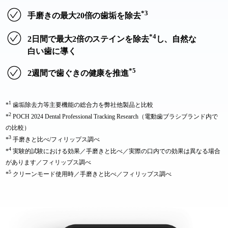
*3
手磨きの最大20倍の歯垢を除去
*4
2日間で最大2倍のステインを除去
し、自然な
白い歯に導く
*5
2週間で歯ぐきの健康を推進
1
*
歯垢除去力等主要機能の総合力を弊社他製品と比較
2
*
POCH 2024 Dental Professional Tracking Research（電動歯ブラシブランド内で
の比較）
3
*
手磨きと比べ/フィリップス調べ
4
*
実験的試験における効果／手磨きと比べ／実際の口内での効果は異なる場合
があります／フィリップス調べ
5
*
クリーンモード使用時／手磨きと比べ／フィリップス調べ