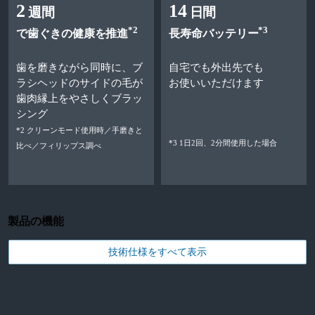
2
14
週間
日間
*2
*3
で歯ぐきの健康を推進
長寿命バッテリー
歯を磨きながら同時に、ブ
自宅でも外出先でも
ラシヘッドのサイドの毛が
お使いいただけます
歯肉縁上をやさしくブラッ
シング
*2 クリーンモード使用時／手磨きと
*3 1日2回、2分間使用した場合
比べ／フィリップス調べ
製品の機能
技術仕様をすべて表示