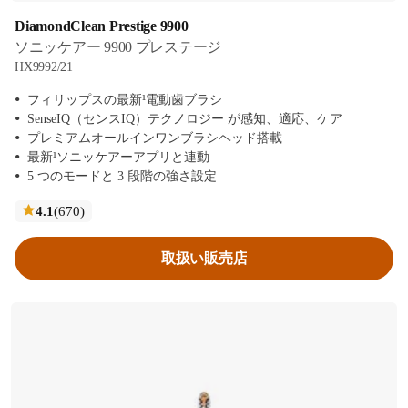
DiamondClean Prestige 9900
ソニッケアー 9900 プレステージ
HX9992/21
フィリップスの最新¹電動歯ブラシ
SenseIQ（センスIQ）テクノロジー が感知、適応、ケア
プレミアムオールインワンブラシヘッド搭載
最新¹ソニッケアーアプリと連動
5 つのモードと 3 段階の強さ設定
レ
4.1
(670
)
ビ
ュ
取扱い販売店
ー