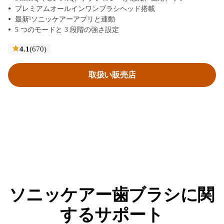
プレミアムオールインワンブラシヘッド搭載
最新¹ソニッケアーアプリと連動
5 つのモードと 3 段階の強さ設定
レ
4.1
(670
)
ビ
ュ
取扱い販売店
ー
ソニッケアー歯ブラシに関
するサポート