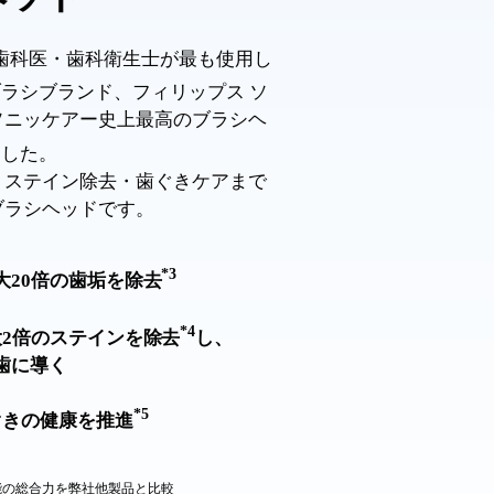
の歯科医・歯科衛生士が最も使用し
ラシブランド、フィリップス ソ
ソニッケアー史上最高のブラシヘ
ました。
・ステイン除去・歯ぐきケアまで
ブラシヘッドです。
*3
大20倍の歯垢を除去
*4
大2倍のステインを除去
し、
歯に導く
*5
ぐきの健康を推進
能の総合力を弊社他製品と比較