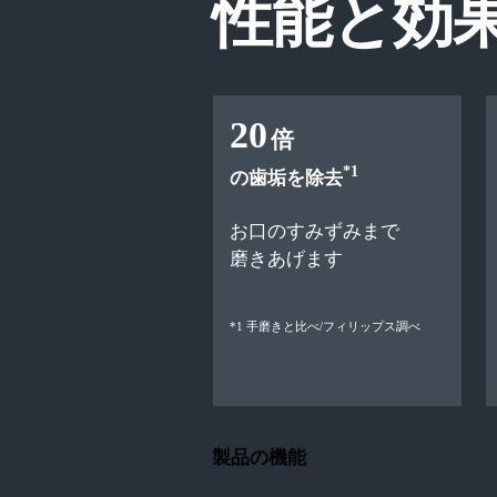
性能と効
20
倍
*1
の歯垢を除去
お口のすみずみまで
磨きあげます
*1 手磨きと比べ/フィリップス調べ
製品の機能