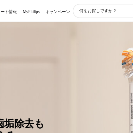
ア
ポート情報
MyPhilips
キャンペーン
イ
コ
ン
サ
ポ
ー
ト
検
索
歯垢除去も