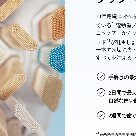
13年連続 日本
*2
ている
電動歯ブ
ニッケア―から
*1
ッド
が誕生し
一本で歯垢除去
すべてを叶える
手磨きの最
2日間で最
自然な白い
2週間で歯
1
*
歯垢除去力等主要機