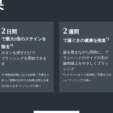
果
2
2
日間
週間
で最大2倍のステインを
*2
で歯ぐきの健康を推進
*4
除去
歯を磨きながら同時に、ブ
ボタンを押すだけで
ラシヘッドのサイドの毛が
ブラッシングを開始できま
歯肉縁上をやさしくブラッ
す
シング
*4 実験的試験における効果／手磨きと
*2 クリーンモード使用時／手磨きと比
比べ／実際の口内での効果は異なる場
べ／フィリップス調べ
合があります/フィリップス調べ