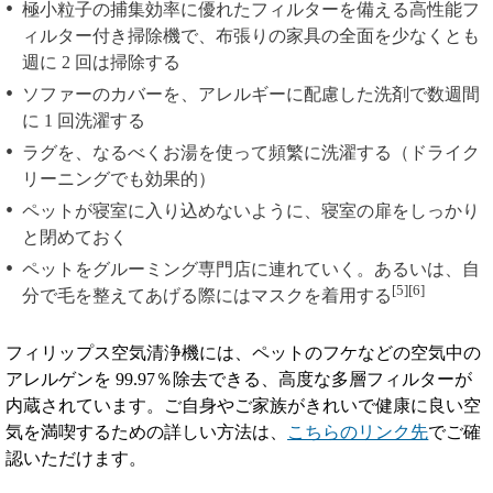
極小粒子の捕集効率に優れたフィルターを備える高性能フ
ィルター付き掃除機で、布張りの家具の全面を少なくとも
週に 2 回は掃除する
ソファーのカバーを、アレルギーに配慮した洗剤で数週間
に 1 回洗濯する
ラグを、なるべくお湯を使って頻繁に洗濯する（ドライク
リーニングでも効果的）
ペットが寝室に入り込めないように、寝室の扉をしっかり
と閉めておく
ペットをグルーミング専門店に連れていく。あるいは、自
[5][6]
分で毛を整えてあげる際にはマスクを着用する
フィリップス空気清浄機には、ペットのフケなどの空気中の
アレルゲンを 99.97％除去できる、高度な多層フィルターが
内蔵されています。ご自身やご家族がきれいで健康に良い空
気を満喫するための詳しい方法は、
こちらのリンク先
でご確
認いただけます。