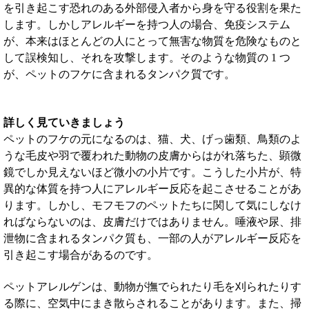
を引き起こす恐れのある外部侵入者から身を守る役割を果た
します。しかしアレルギーを持つ人の場合、免疫システム
が、本来はほとんどの人にとって無害な物質を危険なものと
して誤検知し、それを攻撃します。そのような物質の 1 つ
が、ペットのフケに含まれるタンパク質です。
詳しく見ていきましょう
ペットのフケの元になるのは、猫、犬、げっ歯類、鳥類のよ
うな毛皮や羽で覆われた動物の皮膚からはがれ落ちた、顕微
鏡でしか見えないほど微小の小片です。こうした小片が、特
異的な体質を持つ人にアレルギー反応を起こさせることがあ
ります。しかし、モフモフのペットたちに関して気にしなけ
ればならないのは、皮膚だけではありません。唾液や尿、排
泄物に含まれるタンパク質も、一部の人がアレルギー反応を
引き起こす場合があるのです。
ペットアレルゲンは、動物が撫でられたり毛を刈られたりす
る際に、空気中にまき散らされることがあります。また、掃