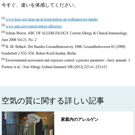
今すぐ、違いを体感してください。
[1]
www.lung.org/clean-air/at-home/indoor-air-pollutants/pet-dander
[2]
www.aafa.org/control-indoor-allergens/
[3]
Adrian Morris. ABC OF ALLERGOLOGY. Current Allergy & Clinical Immunology,
June 2008 Vol 21, No. 2
[4]
B.-M. Bellach. Der Bundes-Gesundheitssurvey 1998. Gesundheitswesen 61 (1999)
Sonderheft 2 S55–S56. Robert Koch-Institut, Berlin.
[5]
Environmental assessment and exposure control: a practice parameter—furry animals. J.
Portnoy et al. / Ann Allergy Asthma Immunol 108 (2012) 223.e1–223.e15
空気の質に関する詳しい記事
家庭内のアレルゲン