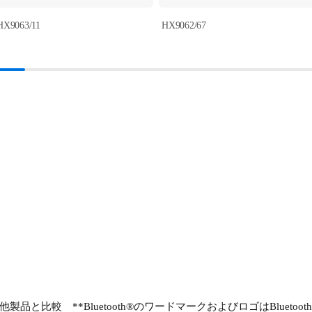
HX9063/11
HX9062/67
比較 **Bluetooth®のワードマークおよびロゴはBluetooth 