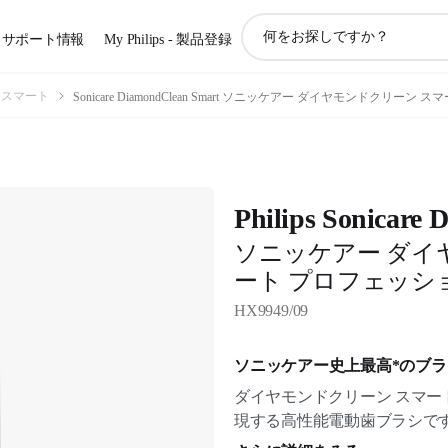
ア
サポート情報
My Philips - 製品登録
イ
コ
ン
 スマート
Sonicare DiamondClean Smart ソニッケアー ダイヤモンドクリー
サ
ポ
ー
ト
検
Philips Sonicare
索
ソニッケアー ダイ
ート プロフェッシ
HX9949/09
ソニッケアー史上最高*のブ
ダイヤモンドクリーン スマ
現する高性能電動歯ブラシで