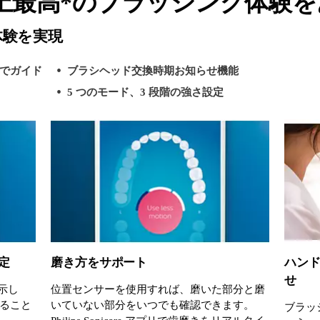
上最高*のブラッシング体験を
体験を実現
でガイド
ブラシヘッド交換時期お知らせ機能
5 つのモード、3 段階の強さ設定
定
磨き方をサポート
ハン
せ
示し
位置センサーを使用すれば、磨いた部分と磨
ること
いていない部分をいつでも確認できます。
ブラッ