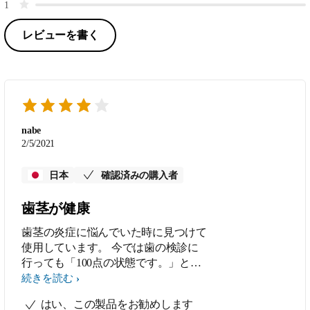
1
レビューを書く
nabe
2/5/2021
日本
確認済みの購入者
歯茎が健康
歯茎の炎症に悩んでいた時に見つけて
使用しています。 今では歯の検診に
行っても「100点の状態です。」と太
鼓判を終われるようになりました。
続きを読む
はい、この製品をお勧めします