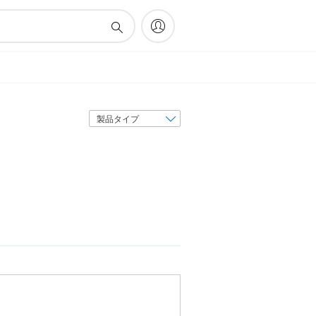
表
示
順
序