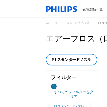
家電製品一覧
エアーフロス（口腔洗浄器）
F1 
エアーフロス（
F1 スタンダードノズル
フィルター
フ
1
すべてのフィルターをク
ィ
リア
ル
タ
F1 スタンダードノズル