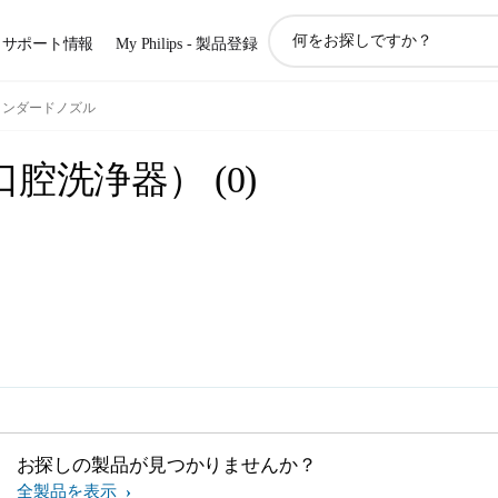
ア
サポート情報
My Philips - 製品登録
イ
コ
ン
スタンダードノズル
サ
ポ
口腔洗浄器）
(
0
)
ー
ト
検
索
お探しの製品が見つかりませんか？
全製品を表示