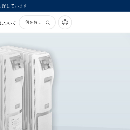
を探しています
ア
について
イ
コ
ン
サ
ポ
ー
ト
検
索