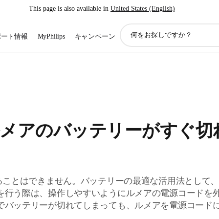
This page is also available in
United States (English)
ア
ポート情報
MyPhilips
キャンペーン
イ
コ
ン
サ
ポ
ー
ト
検
メアのバッテリーがすぐ切
索
することはできません。バッテリーの最適な活用法として
を行う際は、操作しやすいようにルメアの電源コードを
でバッテリーが切れてしまっても、ルメアを電源コード
。