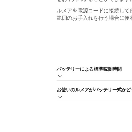
ルメアを電源コードに接続して
範囲のお手入れを行う場合に便
バッテリーによる標準稼働時間
高い出力レベルを使用するために毎
お使いのルメアがバッテリー式かど
場合、最高の出力レベルで約 130 
当たり前のことですが、まずはお使
源アダプターが付属しているモデル
お使いのルメアにバッテリーアイコ
です）。