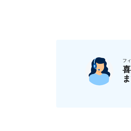
バッテリー式のルメア IPL モデルは、BR
フ
喜
ま