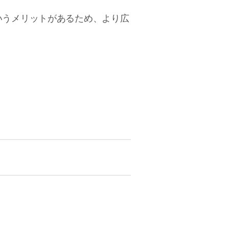
いうメリットがあるため、より広
アのバッテリーがフル充電されている
テリー式ではなく、取り外し可能な電
い。黄色でハイライトされている部分