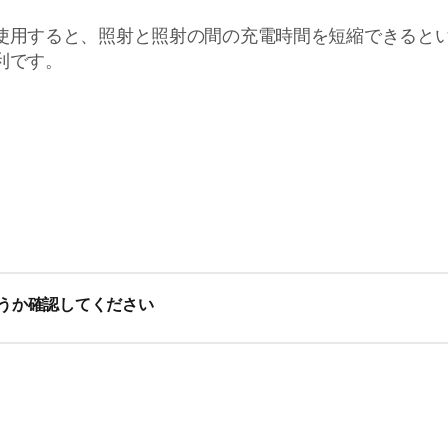
使用すると、照射と照射の間の充電時間を短縮できると
利です。
回ランプを充電するには、大量の電力が必要になります。ルメ
うか確認してください
回照射することができます（使用可能時間：約 8 分）。
いのルメアがバッテリー式かどうかを確認してください。バッ
でも、バッテリー式だと思い込んでしまうことがあります。
ンが付いている場合は、バッテリー式です（画像をご覧くださ