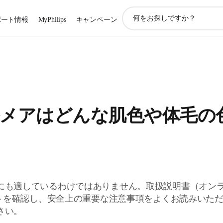
ア
ポート情報
MyPhilips
キャンペーン
イ
コ
ン
サ
ポ
ー
ト
検
メアはどんな肌色や体毛の
索
にも適しているわけではありません。取扱説明書（オン
ートを確認し、安全上の重要な注意事項をよくお読みいた
さい。