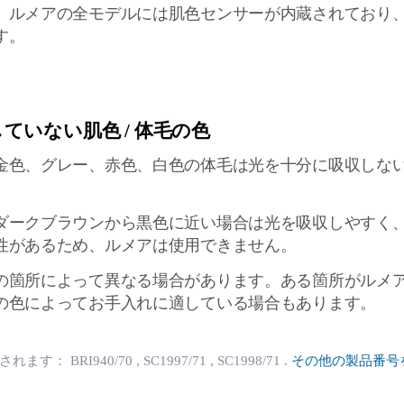
、ルメアの全モデルには肌色センサーが内蔵されており
す。
。
いない肌色 / 体毛の色
金色、グレー、赤色、白色の体毛は光を十分に吸収しな
ダークブラウンから黒色に近い場合は光を吸収しやすく
性があるため、ルメアは使用できません。
の箇所によって異なる場合があります。ある箇所がルメ
の色によってお手入れに適している場合もあります。
用されます：
BRI940/70
, SC1997/71
, SC1998/71
.
その他の製品番号