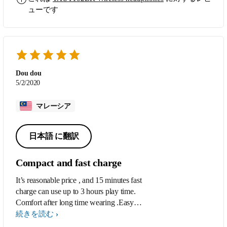
ューです
Dou dou
5/2/2020
マレーシア
日本語 に翻訳
Compact and fast charge
It’s reasonable price , and 15 minutes fast
charge can use up to 3 hours play time.
Comfort after long time wearing .Easy
connect to Bluetooth.
続きを読む