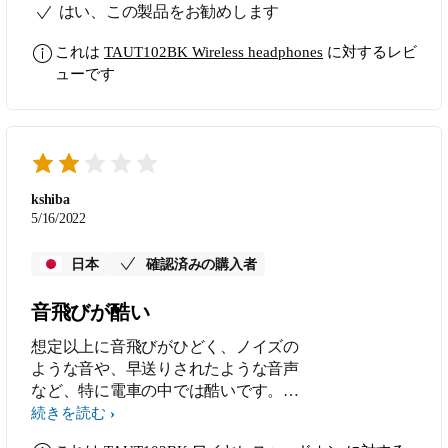
はい、この製品をお勧めします
これは
TAUT102BK Wireless headphones
に対するレビ
ューです
kshiba
5/16/2022
日本
確認済みの購入者
音飛びが酷い
想定以上に音飛びがひどく、ノイズの
ような音や、早送りされたような音声
など、特に電車の中では酷いです。
PCに接続した際は、何故かUSBドラ
続きを読む
イバーエラーが出て なかなかペアリ