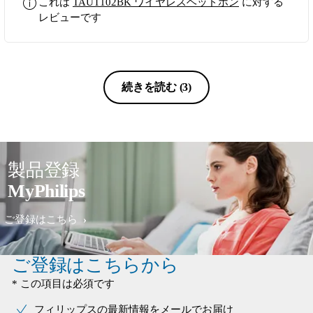
これは
TAUT102BK ワイヤレスヘッドホン
に対する
ングできませんでした。 ペアリング
レビューです
できたとおもっら、突然音声が聞こえ
なくなったり、マイクが使えなかった
りと、いろいろ起こりました。
続きを読む
(3)
製品登録
MyPhilips
ご登録はこちら
ご登録はこちらから
* この項目は必須です
フィリップスの最新情報をメールでお届け