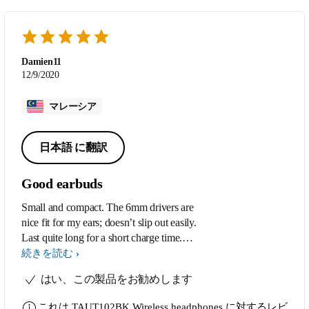
Damien11
12/9/2020
マレーシア
日本語 に翻訳
Good earbuds
Small and compact. The 6mm drivers are
nice fit for my ears; doesn’t slip out easily.
Last quite long for a short charge time.
Good sounds; love the bass
続きを読む
はい、この製品をお勧めします
これは
TAUT102BK Wireless headphones
に対するレビ