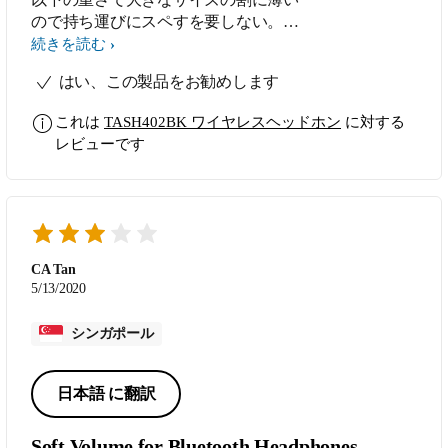
ので持ち運びにスペすを要しない。ま
た、カラーも「白」で夜間にも置き場
続きを読む
所を探すのにスピディにできる。低音
はい、この製品をお勧めします
が非常にきれいに再生されてドラマを
見るに明瞭に聞き取れるし、高音はう
これは
TASH402BK ワイヤレスヘッドホン
に対する
るささがなく、疲れることが感じられ
レビューです
ない。帽子の上からも直接でもラクラ
クである。 購入したのは2017年12月
26日本日登録(2020年1月22日):未記入
項目あり、保証は期待しません。
CA Tan
5/13/2020
シンガポール
日本語 に翻訳
Soft Volume for Bluetooth Headphones