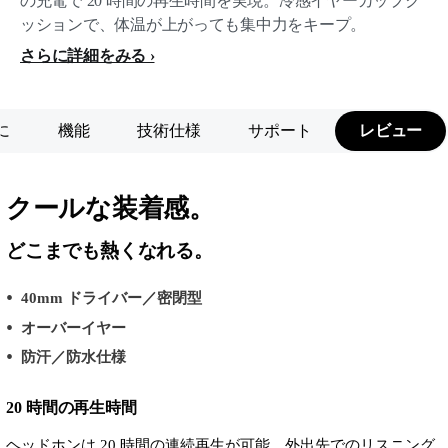
の充電で 20 時間の再生時間を実現。冷感イヤーカップク
ッションで、体温が上がっても集中力をキープ。
さらに詳細をみる
に
機能
技術仕様
サポート
レビュー
クールな装着感。
どこまでも熱くなれる。
40mm ドライバー／密閉型
オーバーイヤー
防汗／防水仕様
20 時間の再生時間
ヘッドホンは 20 時間の連続再生が可能。外出先でのリスニング