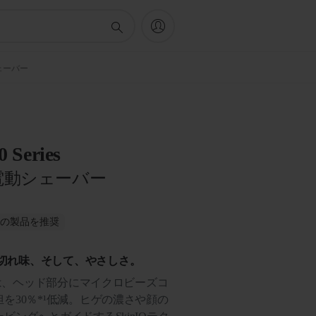
動シェーバー
0 Series
電動シェーバー
がこの製品を推奨
、切れ味、そして、やさしさ。
ズは、ヘッド部分にマイクロビーズコ
を30％*¹低減。ヒゲの濃さや顔の