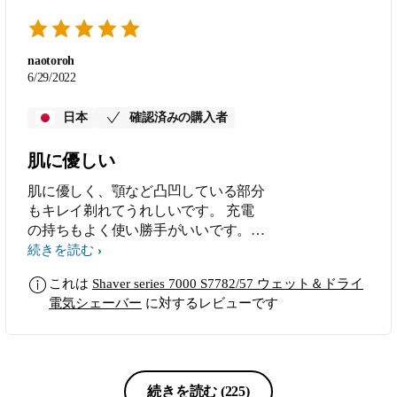
る。なかなか覚えられないが，アプリ
を使いながら，剃ると，回転の有無を
検知して，教えてくれる。剃り終える
naotoroh
と，回転の有無（＝ひげ剃りの上手下
6/29/2022
手）比率を教えてくれるので，自然
に，上手な剃り方になる。しかも3分
日本
確認済みの購入者
間以内だと，ほめてくれるので，より
効率的な剃り方をしたくなる (3) 手入
肌に優しい
れが簡単 … 水洗いだけ。洗浄液も使
肌に優しく、顎など凸凹している部分
えるが，水洗いだけでも十分キレイに
もキレイ剃れてうれしいです。 充電
なる。剃りながら，刃を研ぐ機構にな
の持ちもよく使い勝手がいいです。
っているので，剃り味が落ちない。他
また、本体のデザインも良く満足で
機種のようにオイルスプレーが不要な
続きを読む
す。
ので，購入時のような刃のまま。ボク
これは
Shaver series 7000 S7782/57 ウェット＆ドライ
は，水洗いの最後にコップ1杯の浄水
電気シェーバー
に対するレビューです
をかける。これにより，水道水のカル
シウムやマグネシウムが付着しにくく
なる ★上手な剃り方 2018年に購入し
たS9000シリーズ（旧型）から，新型
のS7000シリーズに更新して，剃り方
続きを読む
(225)