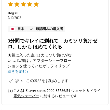
e60g30
7/10/2022
日本
確認済みの購入者
3分間でキレイに剃れて，カミソリ負けゼ
ロ。しかも ほめてくれる
★気に入った点 (1) カミソリ負けがな
い … 以前は，アフターシェーブロー
ションを使っていたが，フィリップス
なら，シェーバーを洗浄する際，少し
続きを読む
の水で皮膚を湿らせるだけ。トータル
はい、この製品をお勧めします
時間は，以前に使っていた機種より短
い。しかもカミソリ負けがないので，
これは
Shaver series 7000 S7786/54 ウェット＆ドライ
爽やかな朝になる (2) 上手な剃り方が
電気シェーバー
に対するレビューです
覚えられる … フィリップスは3つの回
転刃を使うタイプで，本体を小さく回
転させながら使うと，キレイに剃れ