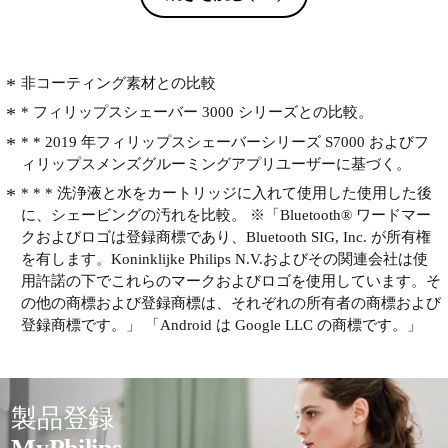
の評価をアプリがしてくれるので，上
手に剃れるようになった。加えて，次
のようにすると，3分以内で完了す
る。まず，シェーバー本体を回転させ
非コーティング素材との比較
るというのは，人間にはやや不自然な
* フィリップスシェーバー 3000 シリーズとの比較。
動きのため，剃りにくいところから，
* * 2019 年フィリップスシェーバーシリーズ S7000 およびフ
剃るのが正解。最初に難敵の「あご」
ィリップスメンズグルーミングアプリユーザーに基づく。
とその左右を1分間でおこなう。次に2
番目にやりにくい鼻の下を攻める。こ
* * * 洗浄液と水をカートリッジに入れて使用した使用した後
こは40秒間くらい。小さい円運動が効
に、シェービングの汚れを比較。 ※「Bluetooth® ワードマー
果的。3番目は，口の左右。ここは舌
クおよびロゴは登録商標であり、Bluetooth SIG, Inc. が所有権
を裏側から押す感じで，いろいろな方
を有します。Koninklijke Philips N.V.およびその関連会社は使
向から攻める。左右で40秒間くらい。
用許諾の下でこれらのマークおよびロゴを使用しています。そ
残りの40秒間で，左右の頬を仕上げ
の他の商標および登録商標は、それぞれの所有者の商標および
る。シェーバーを洗うとき，少しの水
登録商標です。」 「Android は Google LLC の商標です。」
で肌を湿らせるが，この時，剃り残り
個所を見つけておき，次回にいかす。
こうすると，3分間で，上手に剃るこ
とができる。ポイントは，力加減。強
製品登録
く押しつけると，カミソリ負けになる