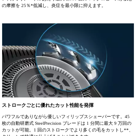
の摩擦を 25％*低減し、炎症を最小限に抑えます。
ストロークごとに優れたカット性能を発揮
パワフルでありながら優しいフィリップスシェーバーです。45
枚の自動研磨式 SteelPrecision ブレードは 1 分間に最大 9 万回の
カットが可能。1 回のストロークでより多くの毛をカットし**、