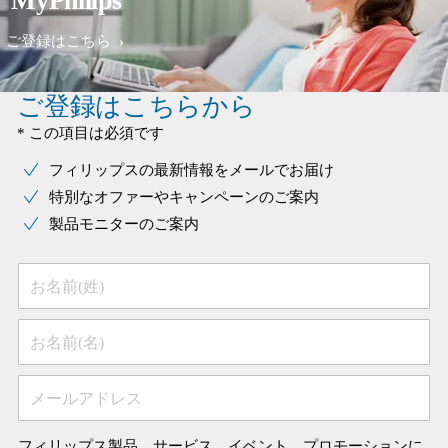
MyPhilips
ので，軽く押しつけるのがコツ。その
点，新型のS9000シリーズは，感圧セ
ご登録はこちら
ンサが付いているので，興味がある。
ご登録はこちらから
* この項目は必須です
フィリップスの最新情報をメールでお届け
特別なオファーやキャンペーンのご案内
製品モニターのご案内
お名前(姓)
お名前(名)
メールアドレス
フィリップス製品、サービス、イベント、プロモーションに