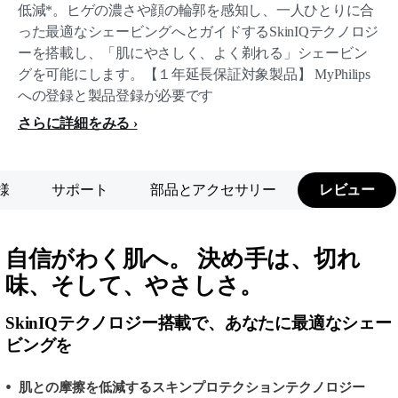
低減*。ヒゲの濃さや顔の輪郭を感知し、一人ひとりに合
った最適なシェービングへとガイドするSkinIQテクノロジ
ーを搭載し、「肌にやさしく、よく剃れる」シェービン
グを可能にします。【１年延長保証対象製品】 MyPhilips
への登録と製品登録が必要です
さらに詳細をみる
様
サポート
部品とアクセサリー
レビュー
自信がわく肌へ。 決め手は、切れ
味、そして、やさしさ。
SkinIQテクノロジー搭載で、あなたに最適なシェー
ビングを
肌との摩擦を低減するスキンプロテクションテクノロジー