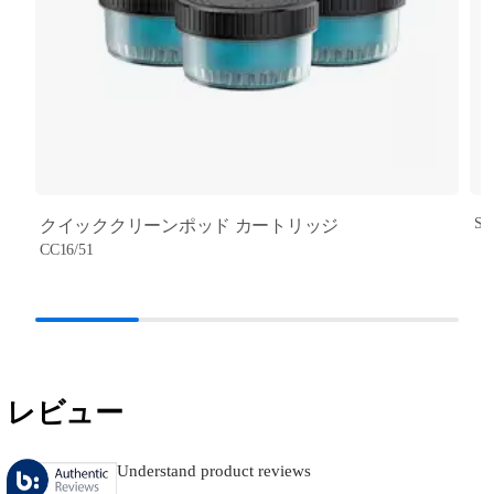
SH
クイッククリーンポッド カートリッジ
CC16/51
レビュー
Understand product reviews