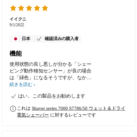
イイクニ
9/1/2022
日本
確認済みの購入者
機能
使用状態の良し悪しが分かる「シェー
ビング動作検知センサー」が良の場合
は「緑色」になるそうですが、なかな
かなりません。 色々パターンを変え
続きを読む
て使用してみますが、不適格の「赤
はい、この製品をお勧めします
色」ばかりです。 この機能は特段必
要ないと思います。
これは
Shaver series 7000 S7786/50 ウェット＆ドライ
電気シェーバー
に対するレビューです