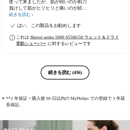
使って来ましたが、肌が弱いのか剃刀
負けして肌がヒリヒリと痛いのが続い
ていたところ、フィリップス社製のは
続きを読む
肌に優しく張り付かないとの噂を。
はい、この製品をお勧めします
ダメ元で買ってみたら、国内有名メー
カーを使っていた時とは全くと言って
これは
Shaver series 5000 S5586/50 ウェット＆ドライ
良いほど優しいし、肌が全然痛くなら
電動シェーバー
に対するレビューです
ないです
続きを読む
(436)
**2 年保証 + 購入後 90 日以内の MyPhilips での登録で 3 年延
長保証。