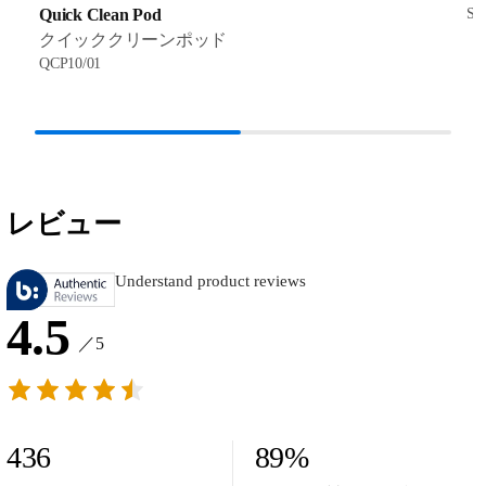
Quick Clean Pod
SH
クイッククリーンポッド
QCP10/01
レビュー
Understand product reviews
4.5
／5
436
89
%