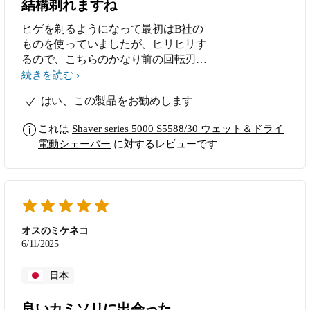
結構剃れますね
ヒゲを剃るようになって最初はB社の
ものを使っていましたが、ヒリヒリす
るので、こちらのかなり前の回転刃の
ものを購入しました。 それだとあま
続きを読む
り剃れないことがあり、今度はP社の
はい、この製品をお勧めします
◯ダッシュに換えました。 これも深
剃りは出来るけど若干ヒリヒリするの
これは
Shaver series 5000 S5588/30 ウェット＆ドライ
で、SensoTouch3D RQ1258に。 旅行用
電動シェーバー
に対するレビューです
に回転刃PT764/14を購入しまだ使って
います。 SensoTouch3Dの交換刃が無
くなったので、S5588を購入して現在
使っています。 これは結構剃れるの
で重宝しています。 水洗で済むので
メンテナンスが楽です。 今まで4台購
オスのミケネコ
入しています。
6/11/2025
日本
良いカミソリに出会った