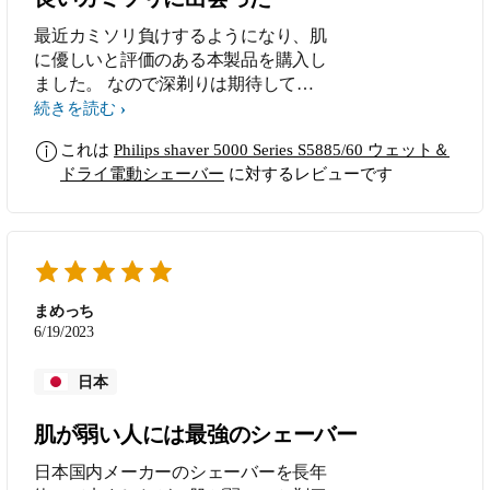
最近カミソリ負けするようになり、肌
に優しいと評価のある本製品を購入し
ました。 なので深剃りは期待してな
かったのですが、使ってみて驚きまし
続きを読む
た、PA社でもI社でも剃れなかった部
これは
Philips shaver 5000 Series S5885/60 ウェット＆
分がキレイに剃れしかもT字カミソリ
ドライ電動シェーバー
に対するレビューです
のウェットシェービングの後のような
肌触りです。 あえてマイナスポイン
トを言うなら剃るスピードはそう速く
はないということですね。 電池はじ
っくり剃って１週間以上持ちますから
サラリーマンでも使いやすいです。
まめっち
深剃りはPA社B社との評判があります
6/19/2023
が、フィリップスよく剃れますよ。
買って良かったです。
日本
肌が弱い人には最強のシェーバー
日本国内メーカーのシェーバーを長年