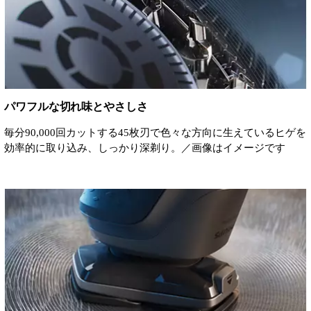
パワフルな切れ味とやさしさ
毎分90,000回カットする45枚刃で色々な方向に生えているヒゲを
効率的に取り込み、しっかり深剃り。／画像はイメージです