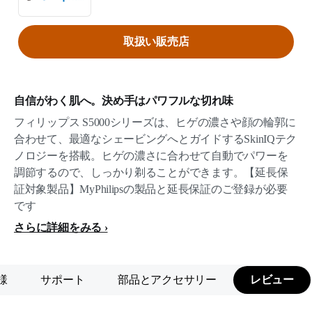
取扱い販売店
自信がわく肌へ。決め手はパワフルな切れ味
フィリップス S5000シリーズは、ヒゲの濃さや顔の輪郭に
合わせて、最適なシェービングへとガイドするSkinIQテク
ノロジーを搭載。ヒゲの濃さに合わせて自動でパワーを
調節するので、しっかり剃ることができます。【延長保
証対象製品】MyPhilipsの製品と延長保証のご登録が必要
です
さらに詳細をみる
様
サポート
部品とアクセサリー
レビュー